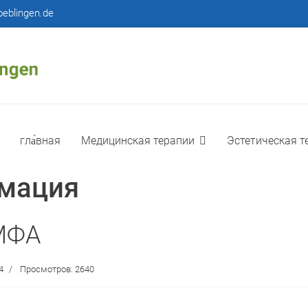
eblingen.de
гла́вная
Медицинская терапии
Эстетическая т
рмация
 МФА
4
Просмотров: 2640