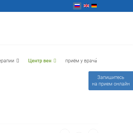
Выберите язык
ерапии
Центр вен
приём у врача́
Запишитесь
на прием онлайн