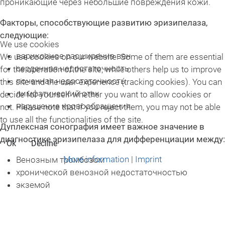
проникающие через небольшие повреждения кожи.
Факторы, способствующие развитию эризипелаза,
следующие:
We use cookies
варикозное расширение вен
We use cookies on our website. Some of them are essential
сердечная недостаточность
for the operation of the site, while others help us to improve
почечная недостаточность
this site and the user experience (tracking cookies). You can
лимфатический отек
decide for yourself whether you want to allow cookies or
нарушение кровообращения
not. Please note that if you reject them, you may not be able
to use all the functionalities of the site.
Дуплексная сонография имеет важное значение в
диагностике эризипелаза для дифференциации между:
Ok
Decline
More information
|
Imprint
Венозным тромбозом
хронической венозной недостаточностью
экземой