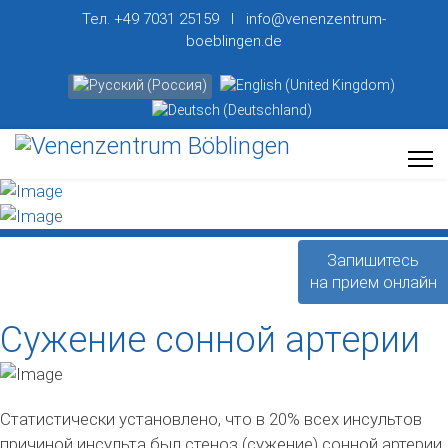
Тел. +49 7031 25159 I info@venenzentrum-
boeblingen.de
Выберите язык
Запишитесь
на прием онлайн
Сужение сонной артерии
Статистически установлено, что в 20% всех инсультов
причиной инсульта был стеноз (сужение) сонной артерии.