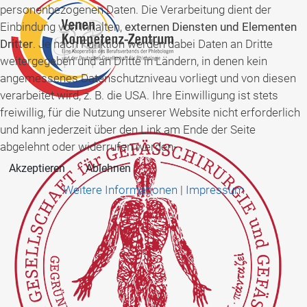
personenbezogenen Daten. Die Verarbeitung dient der
Einbindung von Inhalten,
externen Diensten und Elementen
Dritter
. Je nach Funktion werden dabei Daten an Dritte
weitergegeben und an Dritte in Ländern, in denen kein
angemessenes Datenschutzniveau vorliegt und von diesen
verarbeitet wird, z. B. die USA. Ihre Einwilligung ist stets
freiwillig, für die Nutzung unserer Website nicht erforderlich
und kann jederzeit über den Link am Ende der Seite
abgelehnt oder widerrufen werden-
Akzeptieren
Ablehnen
Weitere Informationen
|
Impressum