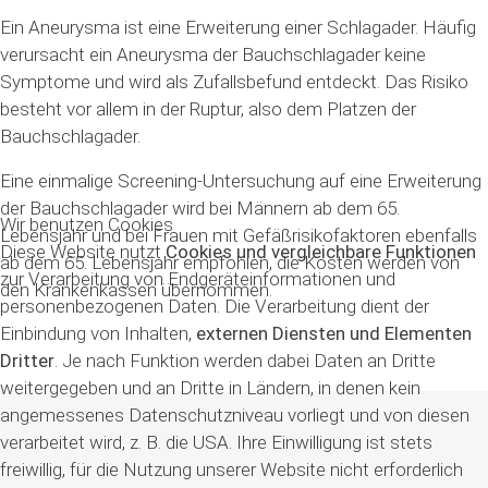
Ein Aneurysma ist eine Erweiterung einer Schlagader. Häufig
verursacht ein Aneurysma der Bauchschlagader keine
Symptome und wird als Zufallsbefund entdeckt. Das Risiko
besteht vor allem in der Ruptur, also dem Platzen der
Bauchschlagader.
Eine einmalige Screening-Untersuchung auf eine Erweiterung
der Bauchschlagader wird bei Männern ab dem 65.
Wir benutzen Cookies
Lebensjahr und bei Frauen mit Gefäßrisikofaktoren ebenfalls
Diese Website nutzt
Cookies und vergleichbare Funktionen
ab dem 65. Lebensjahr empfohlen, die Kosten werden von
zur Verarbeitung von Endgeräteinformationen und
den Krankenkassen übernommen.
personenbezogenen Daten. Die Verarbeitung dient der
Einbindung von Inhalten,
externen Diensten und Elementen
Dritter
. Je nach Funktion werden dabei Daten an Dritte
weitergegeben und an Dritte in Ländern, in denen kein
angemessenes Datenschutzniveau vorliegt und von diesen
verarbeitet wird, z. B. die USA. Ihre Einwilligung ist stets
freiwillig, für die Nutzung unserer Website nicht erforderlich