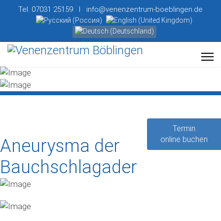
Tel. 07031 25159 I info@venenzentrum-boeblingen.de
Sprache auswählen
Termin
online buchen
Aneurysma der
Bauchschlagader